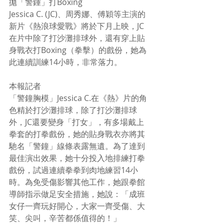
拋「警鍾」打Boxing
Jessica C. (JC)、周秀娜、傅穎等主演的
新片《熱浪球愛戰》將於下月上映，JC
在片中除了打沙灘排球外，還有穿上貼
身戰衣打Boxing（拳擊）的戲份，她為
此連續訓練14小時，非常落力。
本報記者
「警鐘胸模」Jessica C.在《熱》片的角
色精於打沙灘排球，除了打沙灘排球
外，JC還要變身「打女」，有多場戴上
拳套的打拳戲份，她的貼身戰衣亦將其
馳名「警鐘」線條表露無遺。為了達到
最佳演出效果，她十分投入地排練打拳
戲份，試過連續拳拳到肉地練習14小
時。為免受傷影響其他工作，她跟拳館
導師指示做足安全措施，她說：「成班
女仔一齊玩好開心，大家一齊受傷、大
笑、尖叫，辛苦都係值得的！」