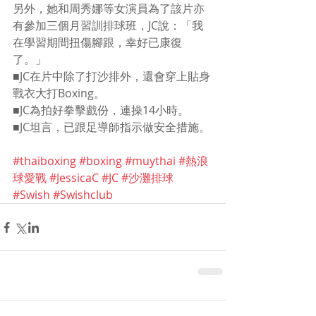
另外，她和周秀娜等女演員為了該片亦
有參加三個月習訓排球班，JC說：「我
在學習期間扭傷腳跟，幸好已康復
了。」
■JC在片中除了打沙排外，還會穿上貼身
戰衣大打Boxing。
■JC為拍好拳擊戲份，連操14小時。
■JC坦言，已跟足導師指示做安全措施。
#thaiboxing
#boxing
#muythai
#熱浪
球愛戰
#JessicaC
#JC
#沙灘排球
#Swish
#Swishclub